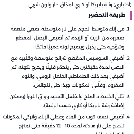
(اختياري) رشة بابريكا أو كاري لمذاق حار ولون شهي.
طريقة التحضير
في إناء متوسط الحجم على نار متوسطة، ضعي ملعقة
صغيرة من الزيت أو الزبدة، ثم أضيفي البصل المقطع
وشوّحيه حتى يذبل ويصبح لونه ذهبيًا فاتحًا.
أضيفي السوسيس المقطع شرائح متوسطة وقلّبيه مع
البصل لمدة دقيقتين حتى يتحمّر قليلًا ويخرج نكهته، ثم
أضيفي بعد ذلك الطماطم، الفلفل الرومي، والثوم
المفروم، وقلّبي المكونات جيدًا حتى تتجانس.
تبّلي الخليط بـ الملح والفلفل الأسود وورق اللورا (ويمكن
إضافة رشة بابريكا أو كاري حسب الرغبة).
أضيفي نصف كوب من الماء وغطي الإناء، واتركي المكونات
تنضج على نار هادئة لمدة 10 – 12 دقيقة حتى تمتزج