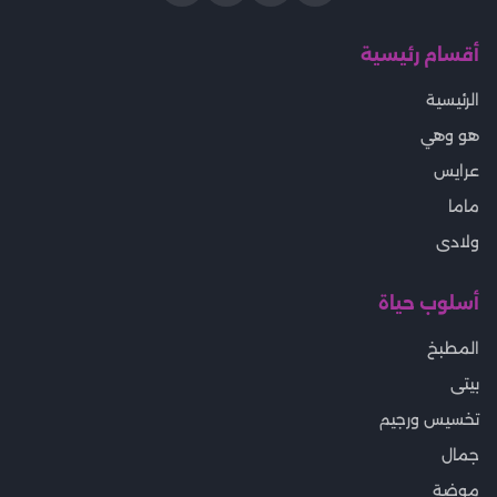
أقسام رئيسية
الرئيسية
هو وهي
عرايس
ماما
ولادى
أسلوب حياة
المطبخ
بيتى
تخسيس ورجيم
جمال
موضة