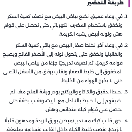
طريقة التحضير
في وعاء عميق، نضع بياض البيض مع نصف كمية السكر
ونخفق باستخدام المضرب الكهربائي حتى نحصل على قوام
هش ولونه أبيض يشبه الكريمة.
في وعاء آخر، نخلط صفار البيض مع باقي كمية السكر
والفانيليا ونخفق حتى يتحول لونه إلى الأصفر الفاتح ويصبح
قوامه كريميًا، ثم نضيف تدريجيًا جزءًا من بياض البيض
المخفوق إلى خليط الصفار ونقلب برفق من الأسفل للأعلى
حتى لا يخرج الهواء من الخليط.
نخلط الدقيق والكاكاو والبيكنج بودر ورشة الملح معًا، ثم
نضيفهم إلى الخليط بالتبادل مع الزيت، ونقلب بخفة حتى
نحصل على قوام كيك متجانس وهش.
نجهز قالب كيك مستدير (مبطن بورق الزبدة ومدهون قليلًا
بالزيت)، ونصب خليط الكيك داخل القالب ونساويه بملعقة.