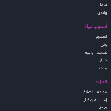
ماما
ولادى
أسلوب حياة
المطبخ
بيتى
تخسيس ورجيم
جمال
موضة
المزيد
مواقيت الصلاة
إمساكية رمضان
صحة