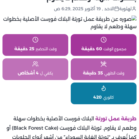
لهلوبة
الاحد , 19 أكتوبر 2025 ,6:29 ص
60 دقيقة
25 دقيقة
مجموع الوقت
وقت التحضير
35 دقيقة
4 أشخاص
وقت الطهي
يكفي ل
420
كالوري
طريقة عمل تورتة
البلاك فورست الأصلية بخطوات سهلة
وطعم لا يقاوم. تورتة البلاك فورست (Black Forest Cake) أو
كما تُعرف بـ “تورتة الغابة السوداء” من أشهر أنواع الحلويات