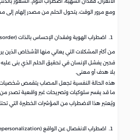
الانعزال، فقدان الشهية، اضطراب النوم، الشعور بالذنب
ومع مرور الوقت، يتحول الحلم من مصدر إلهام إلى مص
اضطراب الهوية وفقدان الإحساس بالذات (Identity Disorder):
من أكثر المشكلات التي يعاني منها الأشخاص الذين يرب
فحين يفشل الإنسان في تحقيق الحلم الذي بنى عليه إ
بلا هدف أو معنى.
هذه الحالة النفسية تجعل المصاب يتقمص شخصيات أو 
ما قد يفسر سلوكيات وتصريحات غير واقعية تصدر من
ويُعتبر هذا الاضطراب من المؤشرات الخطيرة التي تحتا
اضطراب الانفصال عن الواقع (Derealization / Depersonalization):