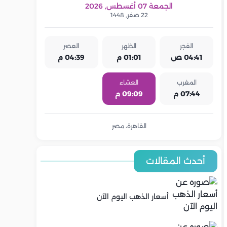
الجمعة 07 أغسطس, 2026
22 صفر, 1448
الفجر
الظهر
العصر
04:41 ص
01:01 م
04:39 م
المغرب
العشاء
07:44 م
09:09 م
القاهرة، مصر
أحدث المقالات
أسعار الذهب اليوم الآن