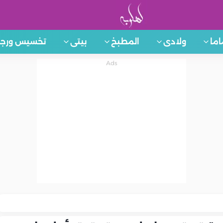
اما
ولادى
المطبخ
بيتى
تخسيس ورجي