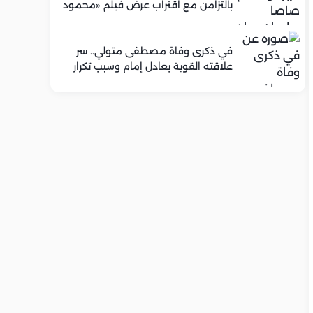
بالتزامن مع اقتراب عرض فيلم «محمود
التاني»
في ذكرى وفاة مصطفى متولي.. سر
علاقته القوية بعادل إمام وسبب تكرار
تعاونهما الفني