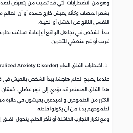
وهو من الاضطرابات التي قد تصيب من يتعرض لصدمات
يشعر المصاب وكأنه يعيش خارج جسده أو أن العالم م
النفسي الناتج عن الفشل أو الخيبة.
يبدأ الشخص في تجاهل الواقع أو إعادة صياغته بطريق
غريب أو غير منطقي للآخرين.
اضطراب القلق العام (Generalized Anxiety Disorder):
عندما يصبح الحلم هاجسًا، يبدأ الشخص بالعيش في ق
هذا القلق المستمر قد يؤدي إلى توتر عضلي، خفقان الق
الكثير من الطموحين والمبدعين يعيشون في دائرة من 
لطموحهم بدلًا من أن يكونوا قادته.
ومع تكرار التجارب الفاشلة أو تأخر الحلم، يتحول ال