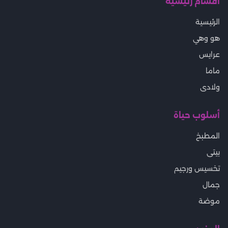
أقسام رئيسية
الرئيسية
هو وهي
عرايس
ماما
ولادى
أسلوب حياة
المطبخ
بيتى
تخسيس ورجيم
جمال
موضة