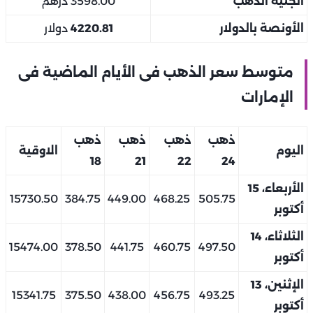
الجنيه الذهب
3598.00 درهم
الأونصة بالدولار
4220.81
دولار
متوسط سعر الذهب فى الأيام الماضية فى
الإمارات
ذهب
ذهب
ذهب
ذهب
اليوم
الاوقية
18
21
22
24
الأربعاء، 15
15730.50
384.75
449.00
468.25
505.75
أكتوبر
الثلاثاء، 14
15474.00
378.50
441.75
460.75
497.50
أكتوبر
الإثنين، 13
15341.75
375.50
438.00
456.75
493.25
أكتوبر