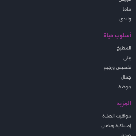
ماما
ولادى
أسلوب حياة
المطبخ
بيتى
تخسيس ورجيم
جمال
موضة
المزيد
مواقيت الصلاة
إمساكية رمضان
صحة