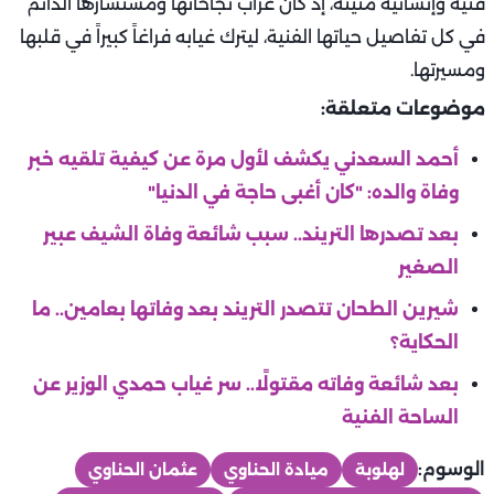
فنية وإنسانية متينة، إذ كان عرّاب نجاحاتها ومستشارها الدائم
في كل تفاصيل حياتها الفنية، ليترك غيابه فراغاً كبيراً في قلبها
ومسيرتها.
موضوعات متعلقة:
أحمد السعدني يكشف لأول مرة عن كيفية تلقيه خبر
وفاة والده: "كان أغبى حاجة في الدنيا"
بعد تصدرها التريند.. سبب شائعة وفاة الشيف عبير
الصغير
شيرين الطحان تتصدر التريند بعد وفاتها بعامين.. ما
الحكاية؟
بعد شائعة وفاته مقتولًا.. سر غياب حمدي الوزير عن
الساحة الفنية
الوسوم:
لهلوبة
ميادة الحناوي
عثمان الحناوي