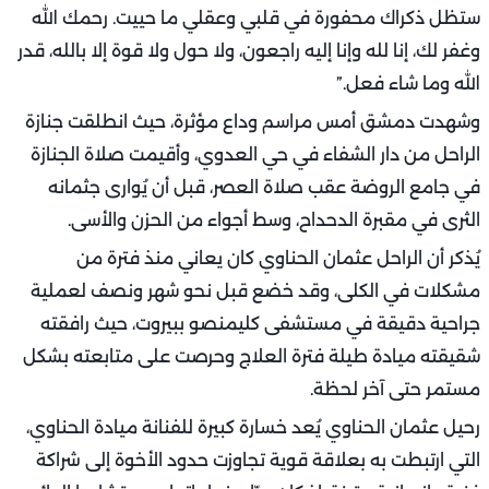
ستظل ذكراك محفورة في قلبي وعقلي ما حييت. رحمك الله
وغفر لك، إنا لله وإنا إليه راجعون، ولا حول ولا قوة إلا بالله، قدر
الله وما شاء فعل.”
وشهدت دمشق أمس مراسم وداع مؤثرة، حيث انطلقت جنازة
الراحل من دار الشفاء في حي العدوي، وأقيمت صلاة الجنازة
في جامع الروضة عقب صلاة العصر، قبل أن يُوارى جثمانه
الثرى في مقبرة الدحداح، وسط أجواء من الحزن والأسى.
يُذكر أن الراحل عثمان الحناوي كان يعاني منذ فترة من
مشكلات في الكلى، وقد خضع قبل نحو شهر ونصف لعملية
جراحية دقيقة في مستشفى كليمنصو ببيروت، حيث رافقته
شقيقته ميادة طيلة فترة العلاج وحرصت على متابعته بشكل
مستمر حتى آخر لحظة.
رحيل عثمان الحناوي يُعد خسارة كبيرة للفنانة ميادة الحناوي،
التي ارتبطت به بعلاقة قوية تجاوزت حدود الأخوة إلى شراكة