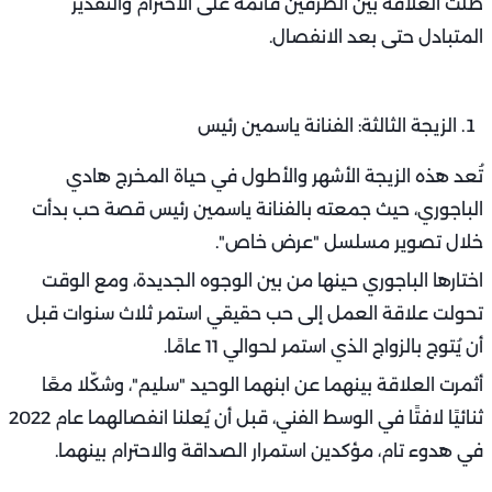
ظلت العلاقة بين الطرفين قائمة على الاحترام والتقدير
المتبادل حتى بعد الانفصال.
الزيجة الثالثة: الفنانة ياسمين رئيس
تُعد هذه الزيجة الأشهر والأطول في حياة المخرج هادي
الباجوري، حيث جمعته بالفنانة ياسمين رئيس قصة حب بدأت
خلال تصوير مسلسل "عرض خاص".
اختارها الباجوري حينها من بين الوجوه الجديدة، ومع الوقت
تحولت علاقة العمل إلى حب حقيقي استمر ثلاث سنوات قبل
أن يُتوج بالزواج الذي استمر لحوالي 11 عامًا.
أثمرت العلاقة بينهما عن ابنهما الوحيد "سليم"، وشكّلا معًا
ثنائيًا لافتًا في الوسط الفني، قبل أن يُعلنا انفصالهما عام 2022
في هدوء تام، مؤكدين استمرار الصداقة والاحترام بينهما.