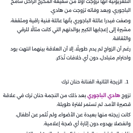
التلفزيونية أنها تزوجت أولًا من شقيقه المخرج الراحل سامح
الباجوري، وبعد وفاته تزوجت من هادي.
وصفت فيدرا عائلة الباجوري بأنها عائلة فنية راقية ومثقفة،
مشيرة إلى إعجابها الكبير بوالدتهم التي كانت مثالًا للرقي
والثقافة.
رغم أن الزواج لم يدم طويلًا، إلا أن العلاقة بينهما انتهت بود
واحترام متبادل، دون أي خلافات تُذكر.
الزيجة الثانية: الفنانة حنان ترك
تزوج
هادي الباجوري
بعد ذلك من النجمة حنان ترك في علاقة
قصيرة الأمد، لم تستمر لفترة طويلة.
كانت زيجته منها بعيدة عن الأضواء، ولم تُثمر عن أطفال،
وانفصلا بهدوء دون إثارة أي ضجة إعلامية.