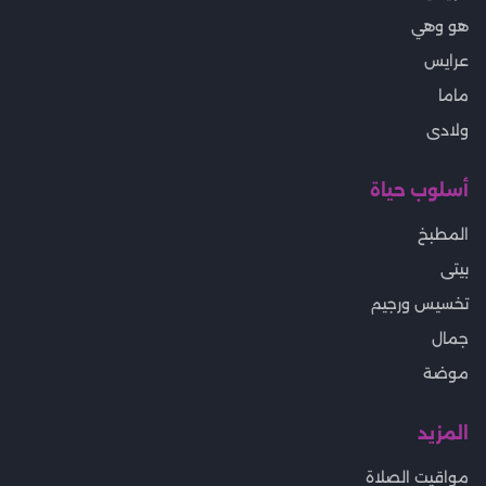
هو وهي
عرايس
ماما
ولادى
أسلوب حياة
المطبخ
بيتى
تخسيس ورجيم
جمال
موضة
المزيد
مواقيت الصلاة