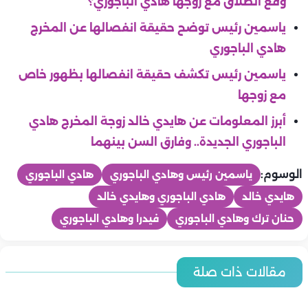
وقع الطلاق مع زوجها هادي الباجوري؟
ياسمين رئيس توضح حقيقة انفصالها عن المخرج
هادي الباجوري
ياسمين رئيس تكشف حقيقة انفصالها بظهور خاص
مع زوجها
أبرز المعلومات عن هايدي خالد زوجة المخرج هادي
الباجوري الجديدة.. وفارق السن بينهما
الوسوم:
ياسمين رئيس وهادي الباجوري
هادي الباجوري
هايدي خالد
هادي الباجوري وهايدي خالد
حنان ترك وهادي الباجوري
فيدرا وهادي الباجوري
منوعات
منوعات
أسعار الذهب اليوم | الخميس 6-8- 2026 بمصر ارتفاع أسعار الذهب
منوعات
مقالات ذات صلة
منوعات
في مصر حيث سجل عيار 21 متوسط 5,960 جنيه
كزبرة وعصام صاصا يطرحان «بيان هام» بالتزامن مع اقتراب عرض
منوعات
أسعار الذهب اليوم | الخميس 6 -8- 2026 بالإمارات.. تحديث يومي
في ذكرى وفاة مصطفى متولي.. سر علاقته القوية بعادل إمام
منوعات
منوعات
فيلم «محمود التاني»
منوعات
وسبب تكرار تعاونهما الفني