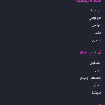
أقسام رئيسية
الرئيسية
هو وهي
عرايس
ماما
ولادى
أسلوب حياة
المطبخ
بيتى
تخسيس ورجيم
جمال
موضة