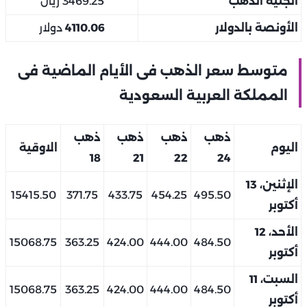
الجنيه الذهب
3469.25 ريال
الأونصة بالدولار
4110.06
دولار
متوسط سعر الذهب فى الأيام الماضية فى
المملكة العربية السعودية
ذهب
ذهب
ذهب
ذهب
اليوم
الاوقية
18
21
22
24
الإثنين، 13
15415.50
371.75
433.75
454.25
495.50
أكتوبر
الأحد، 12
15068.75
363.25
424.00
444.00
484.50
أكتوبر
السبت، 11
15068.75
363.25
424.00
444.00
484.50
أكتوبر