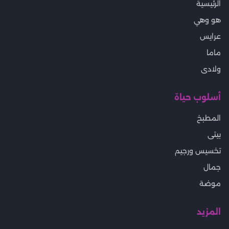
الرئيسية
هو وهي
عرايس
ماما
ولادى
أسلوب حياة
المطبخ
بيتى
تخسيس ورجيم
جمال
موضة
المزيد