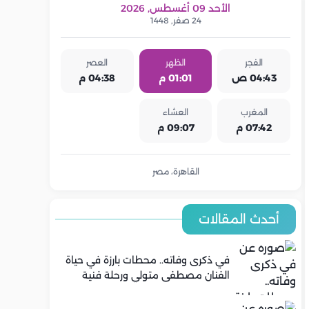
الأحد 09 أغسطس, 2026
24 صفر, 1448
الفجر
الظهر
العصر
04:43 ص
01:01 م
04:38 م
المغرب
العشاء
07:42 م
09:07 م
القاهرة، مصر
أحدث المقالات
في ذكرى وفاته.. محطات بارزة في حياة
الفنان مصطفى متولي ورحلة فنية
تجاوزت 25 عامًا