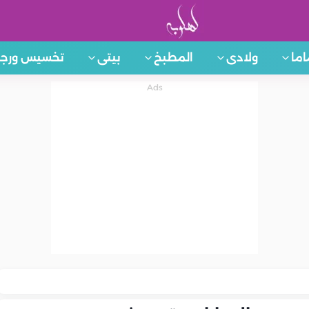
اما
ولادى
المطبخ
بيتى
تخسيس ورجي