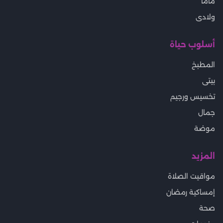
ماما
ولادى
أسلوب حياة
المطبخ
بيتى
تخسيس ورجيم
جمال
موضة
المزيد
مواقيت الصلاة
إمساكية رمضان
صحة