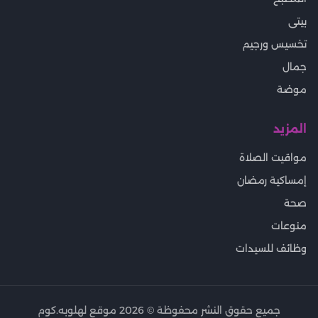
بيتى
تخسيس ورجيم
جمال
موضة
المزيد
مواقيت الصلاة
إمساكية رمضان
صحة
منوعات
وظائف للسيدات
جميع حقوق النشر محفوظة ©
2026
موقع لهلوبه.كوم