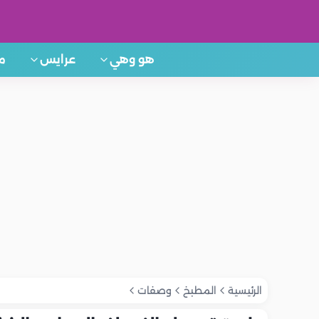
هو وهي
عرايس
م
الرئيسية
المطبخ
وصفات