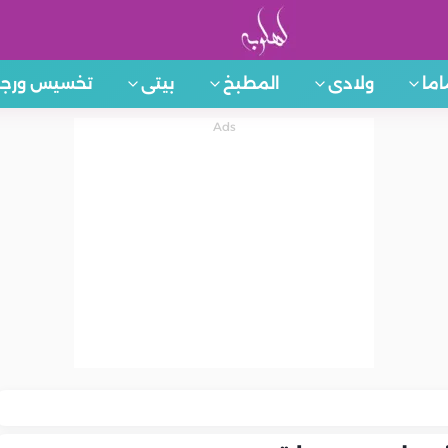
اما
ولادى
المطبخ
بيتى
تخسيس ورجي