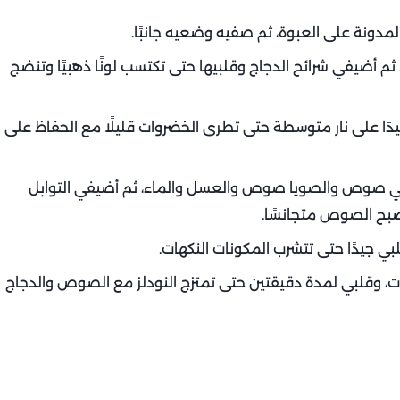
دونة على العبوة، ثم صفيه وضعيه جانبًا.
م أضيفي شرائح الدجاج وقلبيها حتى تكتسب لونًا ذهبيًا وتنضج
ًا على نار متوسطة حتى تطرى الخضروات قليلًا مع الحفاظ على
ي صوص والصويا صوص والعسل والماء، ثم أضيفي التوابل
صبح الصوص متجانسًا.
 جيدًا حتى تتشرب المكونات النكهات.
، وقلبي لمدة دقيقتين حتى تمتزج النودلز مع الصوص والدجاج