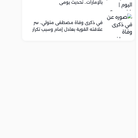
بالإمارات.. تحديث يومي
في ذكرى وفاة مصطفى متولي.. سر
علاقته القوية بعادل إمام وسبب تكرار
تعاونهما الفني