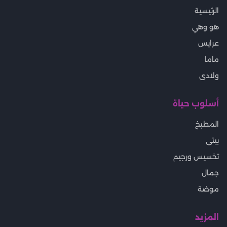
الرئيسية
هو وهي
عرايس
ماما
ولادى
أسلوب حياة
المطبخ
بيتى
تخسيس ورجيم
جمال
موضة
المزيد