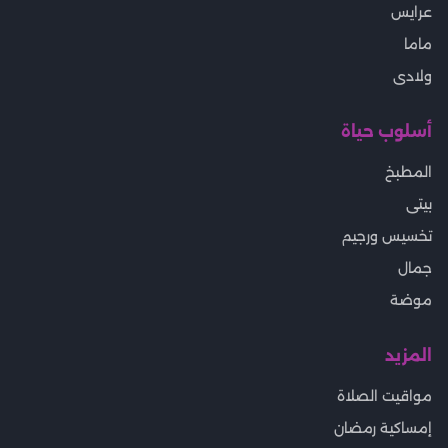
عرايس
ماما
ولادى
أسلوب حياة
المطبخ
بيتى
تخسيس ورجيم
جمال
موضة
المزيد
مواقيت الصلاة
إمساكية رمضان