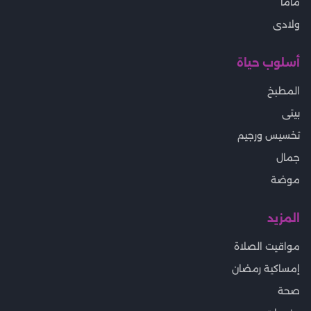
ماما
ولادى
أسلوب حياة
المطبخ
بيتى
تخسيس ورجيم
جمال
موضة
المزيد
مواقيت الصلاة
إمساكية رمضان
صحة