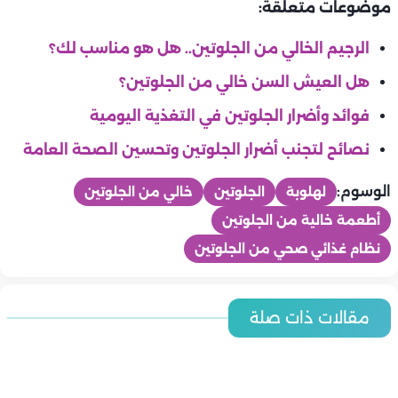
موضوعات متعلقة:
الرجيم الخالي من الجلوتين.. هل هو مناسب لك؟
هل العيش السن خالي من الجلوتين؟
فوائد وأضرار الجلوتين في التغذية اليومية
نصائح لتجنب أضرار الجلوتين وتحسين الصحة العامة
الوسوم:
لهلوبة
الجلوتين
خالي من الجلوتين
أطعمة خالية من الجلوتين
نظام غذائي صحي من الجلوتين
تخسيس ورجيم
تخسيس ورجيم
تمارين حرق دهون للمبتدئين.. دليل شامل لخسارة الوزن بطريقة آمنة
تخسيس ورجيم
مقالات ذات صلة
تخسيس ورجيم
وفعالة
تحدي 7 أيام لحرق الدهون.. خطة سريعة لاستعادة النشاط وخسارة
تخسيس ورجيم
التغذية العلاجية لمرضى السكري.. دليل شامل لحياة صحية متوازنة
الوزن
تمارين حرق الدهون للمبتدئين.. دليلك لبدء رحلة خسارة الوزن
تخسيس ورجيم
مشروبات طبيعية لحرق الدهون قبل النوم.. دليلك لخسارة الوزن
تخسيس ورجيم
بسهولة
تخسيس ورجيم
أفضل التوابل السحرية لحرق الدهون
تخسيس ورجيم
نظام غذائي لحرق الدهون دون جوع.. دليلك الذكي لخسارة الوزن