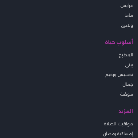
عرايس
ماما
ولادى
أسلوب حياة
المطبخ
بيتى
تخسيس ورجيم
جمال
موضة
المزيد
مواقيت الصلاة
إمساكية رمضان