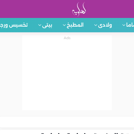
اما
ولادى
المطبخ
بيتى
تخسيس ورجي