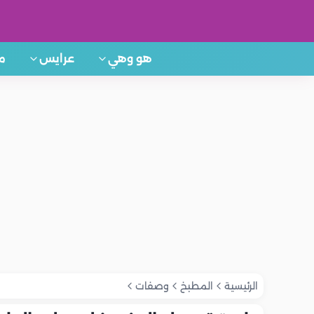
هو وهي
عرايس
م
الرئيسية
المطبخ
وصفات