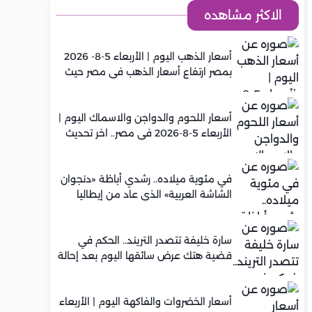
الاكثر مشاهده
أسعار الذهب اليوم | الأربعاء 5-8- 2026
بمصر ارتفاع أسعار الذهب في مصر حيث
سجل عيار 21 متوسط 5,920 جنيه
أسعار اللحوم والدواجن والاسماك اليوم |
الأربعاء 5-8-2026 في مصر.. اخر تحديث
في مئوية ميلاده.. رشدي أباظة «دنجوان
الشاشة العربية» الذي عاد من إيطاليا
ليصنع مجده في السينما المصرية
سارة خليفة تتصدر التريند.. الحكم في
قضية هتك عرض سائقها اليوم بعد إحالة
أوراقها للمفتي في تصنيع المخدرات
أسعار الخضروات والفاكهة اليوم | الأربعاء