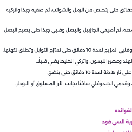
 وعاء به ماء مغلي، ضعي الجندوفلي لمدة 5 دقائق حتى يتخلص من الرمل والشوائب، ثم صفيه جيدًا واتركيه
سطة، ثم أضيفي الجنزبيل والبصل وقلبي جيدًا حتى يصبح البصل
تى تمتزج التوابل وتطلق نكهتها.
ند وعصير الليمون، واتركي الخليط يغلي قليلًا.
لمدة 10 دقائق حتى ينضج.
وقدمي الجندوفلي ساخنًا بجانب الأرز المسلوق أو النودلز.
فوائده
بة السي فود