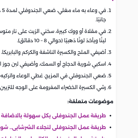
في
جانبًا.
في مقلاة أو ووك كبيرة، سخني الزيت على نار متو
لينًا ويأخذ لونًا ذهبيًا (حوالي 8 – 10 دقائق).
أضيفي الملح والكسبرة الناشفة والكركم والبابريكا، وقلبي المزيج لمدة 10 دقائق ح
اسكبي شوربة الدجاج أو السمك، وأضيفي لبن جوز اله
ضعي الجندوفلي في المزيج، غطي الوعاء واتركيه على نار هادئة 
رشي الكسبرة الخضراء المفرومة على الوجه للتزيين، 
موضوعات متعلقة:
طريقة عمل الجندوفلى بكل سهولة بالاضافة ل
طريقة عمل الجندوفلى لنجلاء الشرشابى.. شور