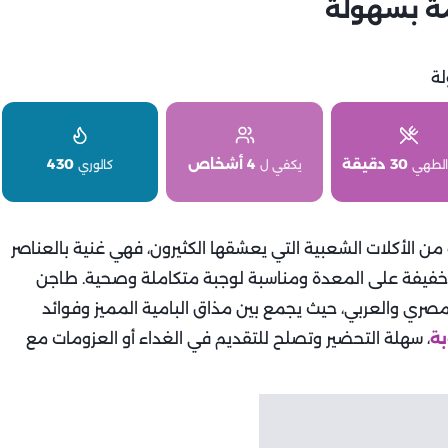
مة بسهولة
30 دقيقة
4 أشخاص
430
الطهي
يكفي ل
كالوري
 من الأكلات الشعبية التي يعشقها الكثيرون، فهي غنية بالعناصر
نها خفيفة على المعدة ومناسبة لوجبة متكاملة وصحية. طاجن
لمصري والعربي، حيث يجمع بين مذاق البامية المميز وفوائد
بة
، سهلة التحضير وتصلح للتقديم في الغداء أو العزومات مع