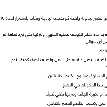
لتحضير البامية للتخزين: في حلة بها ماء مغلي، نضع عصير ليمونة واحدة ثم نضيف البامية ونقلب باستمرار لمدة 10
ه ماء مثلج لتتوقف عملية الطهي، ونتركها حتى تبرد تمامًا، ثم
من أي سوائل.
دام.
م نضيف البصل ونقلبه حتى يذبل، ونضيف نصف كمية الثوم
.
م المسلوق ونشوح الخليط لدقيقتين.
تبدأ المكونات في النضج.
الكزبرة الجافة ونتركها تغلي قليلًا.
 حتى يكتسب الطعم المميز للطاجن.