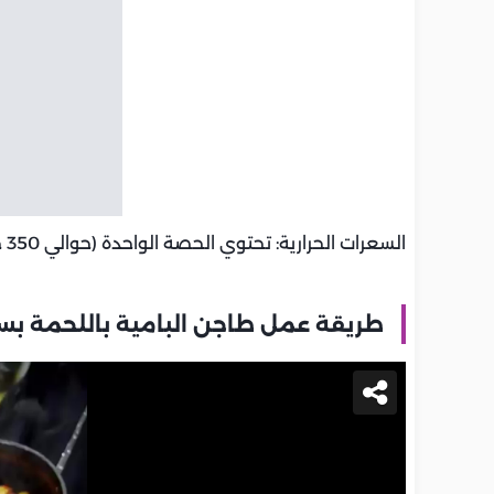
السعرات الحرارية: تحتوي الحصة الواحدة (حوالي 350 جرامًا من الطاجن) على ما يقارب: 430 سعرة حرارية.
طريقة عمل طاجن البامية باللحمة بس