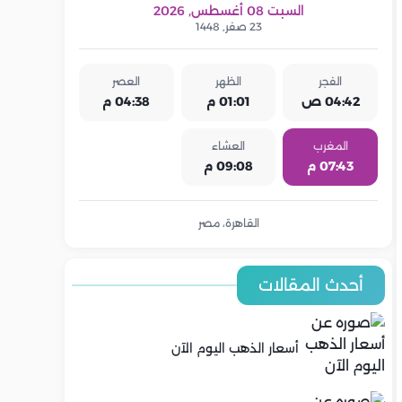
السبت 08 أغسطس, 2026
23 صفر, 1448
الفجر
الظهر
العصر
04:42 ص
01:01 م
04:38 م
المغرب
العشاء
07:43 م
09:08 م
القاهرة، مصر
أحدث المقالات
أسعار الذهب اليوم الآن