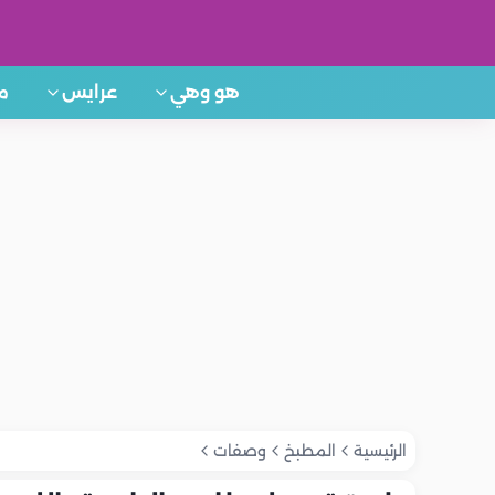
هو وهي
عرايس
م
الرئيسية
المطبخ
وصفات