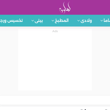
اما
ولادى
المطبخ
بيتى
تخسيس ورجي