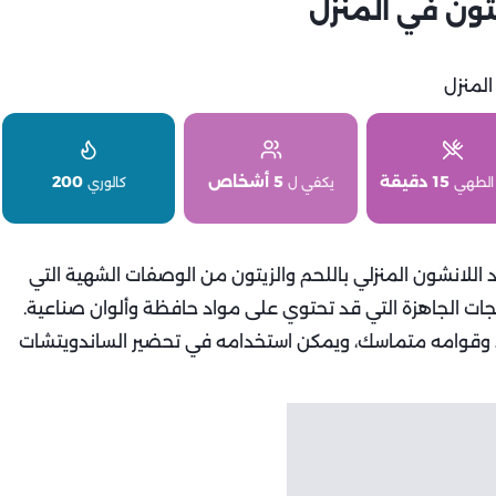
تون في المنزل
15 دقيقة
5 أشخاص
200
الطهي
يكفي ل
كالوري
عد اللانشون المنزلي باللحم والزيتون من الوصفات الشهية التي
المنتجات الجاهزة التي قد تحتوي على مواد حافظة وألوان صناعية.
لذيذ وقوامه متماسك، ويمكن استخدامه في تحضير الساندويتشات