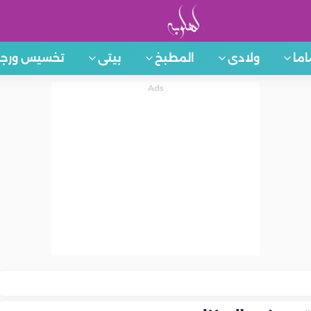
اما
ولادى
المطبخ
بيتى
تخسيس ورجي