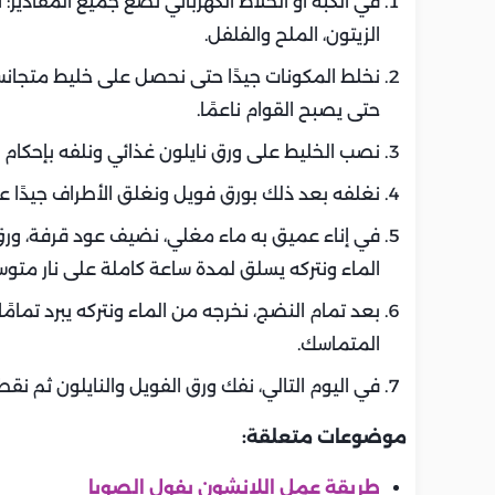
في الكبة أو الخلاط الكهربائي نضع جميع المقادير: ال
الزيتون، الملح والفلفل.
نخلط المكونات جيدًا حتى نحصل على خليط متجانس ت
حتى يصبح القوام ناعمًا.
نصب الخليط على ورق نايلون غذائي ونلفه بإحكام م
نغلفه بعد ذلك بورق فويل ونغلق الأطراف جيدًا على
في إناء عميق به ماء مغلي، نضيف عود قرفة، ورق
الماء ونتركه يسلق لمدة ساعة كاملة على نار متو
بعد تمام النضج، نخرجه من الماء ونتركه يبرد تمامً
المتماسك.
في اليوم التالي، نفك ورق الفويل والنايلون ثم ن
موضوعات متعلقة:
طريقة عمل اللانشون بفول الصويا