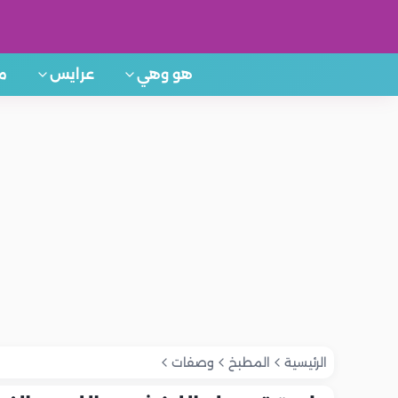
هو وهي
عرايس
م
الرئيسية
المطبخ
وصفات