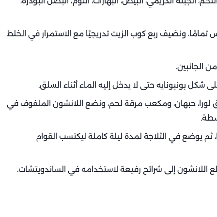
لحم، الجبنة الكريمي، البيض، البهارات، الثوم، البصل البودرة،
مامًا، ونضيف ربع كوب الزيت تدريجيًا مع الاستمرار في الخلط
ن الجانبين.
 شكل بونبونايه حتى لا يدخل إليه الماء أثناء السلق.
 لورا، حبهان، ومكعب مرقة لحم، ونضع اللانشون الملفوف في
سطة.
ا، ثم يوضع في الثلاجة لمدة ليلة كاملة ليكتسب القوام
قطع اللانشون إلى شرائح رفيعة لاستخدامه في الساندويتشات.