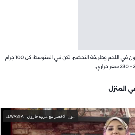
ملحوظة: تختلف السعرات الحرارية باختلاف كمية الدهون في اللحم وطريقة التحضير، لكن في المتوسط: كل 100 جرام
ي المنزل