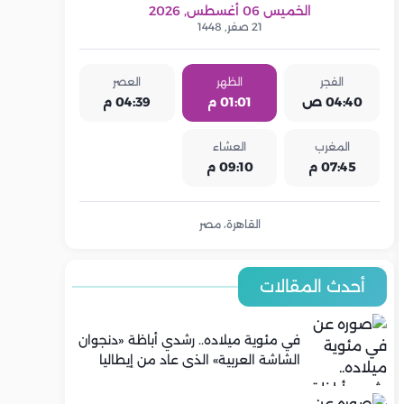
الخميس 06 أغسطس, 2026
21 صفر, 1448
الفجر
الظهر
العصر
04:40 ص
01:01 م
04:39 م
المغرب
العشاء
07:45 م
09:10 م
القاهرة، مصر
أحدث المقالات
في مئوية ميلاده.. رشدي أباظة «دنجوان
الشاشة العربية» الذي عاد من إيطاليا
ليصنع مجده في السينما المصرية