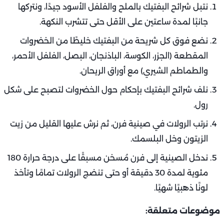
نتبل شرائح البفتيك بالملح والفلفل الأسود جيدًا، ونتركها
جانبًا لمدة ساعتين على الأقل حتى تتشرب النكهة.
نضع فوق كل شريحة من البفتيك خليطًا من الخضروات
المقطعة (الجزر، الكوسة، الباذنجان، البصل، الفلفل الأحمر،
والطماطم الشيري) مع أوراق الريحان.
نلف شرائح البفتيك بإحكام حول الخضروات لتصبح على شكل
رول.
نرتب الرولات في صينية فرن، ثم نرش عليها القليل من زيت
الزيتون وخل البلسمك.
ندخل الصينية إلى فرن مُسخن مسبقًا على درجة حرارة 180
مئوية لمدة 30 دقيقة أو حتى تنضج الرولات تمامًا وتأخذ
لونًا ذهبيًا شهيًا.
موضوعات متعلقة: