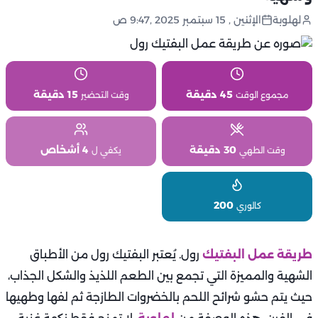
لهلوبة
الإثنين , 15 سبتمبر 2025 ,9:47 ص
45 دقيقة
15 دقيقة
مجموع الوقت
وقت التحضير
30 دقيقة
4 أشخاص
وقت الطهي
يكفي ل
200
كالوري
طريقة عمل البفتيك
رول. يُعتبر البفتيك رول من الأطباق
الشهية والمميزة التي تجمع بين الطعم اللذيذ والشكل الجذاب،
حيث يتم حشو شرائح اللحم بالخضروات الطازجة ثم لفها وطهيها