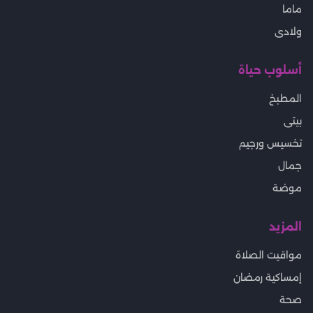
ماما
ولادى
أسلوب حياة
المطبخ
بيتى
تخسيس ورجيم
جمال
موضة
المزيد
مواقيت الصلاة
إمساكية رمضان
صحة