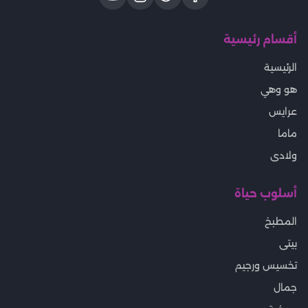
أقسام رئيسية
الرئيسية
هو وهي
عرايس
ماما
ولادى
أسلوب حياة
المطبخ
بيتى
تخسيس ورجيم
جمال