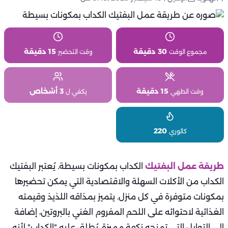
30 دقيقة
15 دقيقة
مجموع الوقت
وقت التحضير
15 دقيقة
3 أشخاص
وقت الطهي
يكفي ل
220
كالوري
طريقة عمل البفتيك
الكداب بمكونات بسيطة. يُعتبر البفتيك
الكداب من الأكلات السهلة والاقتصادية التي يمكن تحضيرها
بمكونات متوفرة في كل منزل. يتميز بمذاقه اللذيذ وقيمته
الغذائية لاحتوائه على اللحم المفروم الغني بالبروتين، إضافة
إلى التوابل التي تمنحه نكهة مميزة. يُطلق عليه "الكداب" لأنه