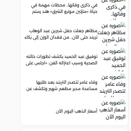
في ذكرى وفاتها.. محطات مهمة في
حياة «مارلين مونرو الشرق» هند رستم
مظاهر جعلت حفل شيرين عبد الوهاب
تريند حتى الآن.. من فقدان الوزن إلى بكاء
محمود الليثي
توفيق عبد الحميد يكشف تطورات حالته
الصحية وسبب اعتزاله الفن: «اجلس على
كرسي متحرك»
وفاء عامر تتصدر التريند بعد طلبها
مساعدة مدير مطعم شهير وتكشف عن
عرض عمل له.. ما الحكاية؟
أسعار الذهب اليوم الآن