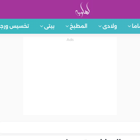
اما
ولادى
المطبخ
بيتى
تخسيس ورجي