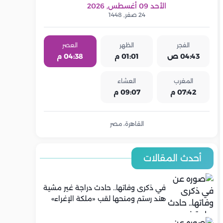
الأحد 09 أغسطس, 2026
24 صفر, 1448
الفجر
الظهر
العصر
04:43 ص
01:01 م
04:38 م
المغرب
العشاء
07:42 م
09:07 م
القاهرة، مصر
أحدث المقالات
في ذكرى وفاتها.. حادث دراجة غير مشية
هند رستم ومنحها لقب «ملكة الإغراء»