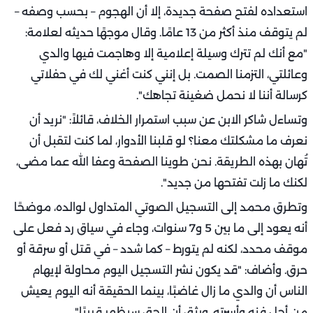
استعداده لفتح صفحة جديدة، إلا أن الهجوم – بحسب وصفه –
لم يتوقف منذ أكثر من 13 عامًا. وقال موجهًا حديثه لعلامة:
"مع أنك لم تترك وسيلة إعلامية إلا وهاجمت فيها والدي
وعائلتي، التزمنا الصمت. بل إنني كنت أغني لك في حفلاتي
كرسالة أننا لا نحمل ضغينة تجاهك".
وتساءل شاكر الابن عن سبب استمرار الخلاف، قائلاً: "نريد أن
نعرف ما مشكلتك معنا؟ لو قلبنا الأدوار، لما كنت لتقبل أن
تُهان بهذه الطريقة. نحن طوينا الصفحة وعفا الله عما مضى،
لكنك ما زلت تفتحها من جديد".
وتطرق محمد إلى التسجيل الصوتي المتداول لوالده، موضحًا
أنه يعود إلى ما بين 5 و7 سنوات، وجاء في سياق رد فعل على
موقف محدد، لكنه لم يتورط – كما شدد – في قتل أو سرقة أو
حرق. وأضاف: "قد يكون نشر التسجيل اليوم محاولة لإيهام
الناس أن والدي ما زال غاضبًا، بينما الحقيقة أنه اليوم يعيش
من أجل فنه وأسرته، ويثق أن الحق سيظهر قريبًا".