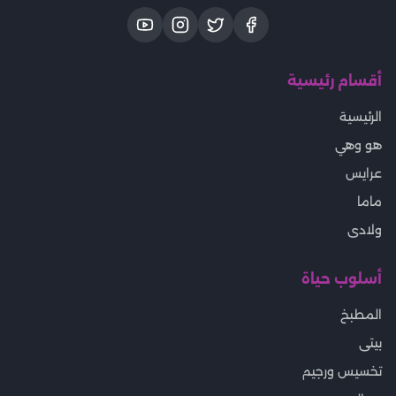
أقسام رئيسية
الرئيسية
هو وهي
عرايس
ماما
ولادى
أسلوب حياة
المطبخ
بيتى
تخسيس ورجيم