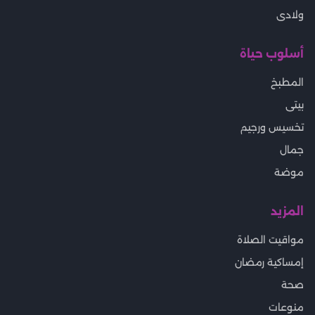
ولادى
أسلوب حياة
المطبخ
بيتى
تخسيس ورجيم
جمال
موضة
المزيد
مواقيت الصلاة
إمساكية رمضان
صحة
منوعات