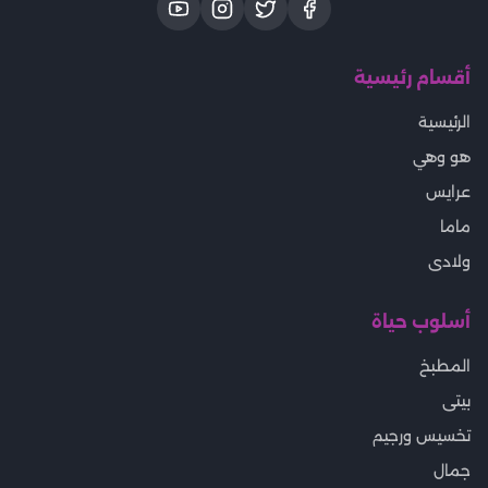
أقسام رئيسية
الرئيسية
هو وهي
عرايس
ماما
ولادى
أسلوب حياة
المطبخ
بيتى
تخسيس ورجيم
جمال