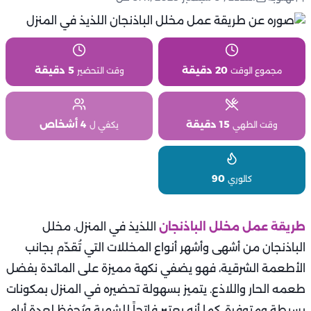
20 دقيقة
5 دقيقة
مجموع الوقت
وقت التحضير
15 دقيقة
4 أشخاص
وقت الطهي
يكفي ل
90
كالوري
طريقة عمل مخلل الباذنجان
اللذيذ في المنزل. مخلل
الباذنجان من أشهى وأشهر أنواع المخللات التي تُقدّم بجانب
الأطعمة الشرقية، فهو يضفي نكهة مميزة على المائدة بفضل
طعمه الحار واللاذع. يتميز بسهولة تحضيره في المنزل بمكونات
بسيطة ومتوفرة، كما أنه يعتبر فاتحاً للشهية ويُحفظ لعدة أيام