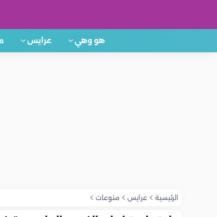
هو وهي
عرايس
م
الرئيسية
عرايس
منوعات