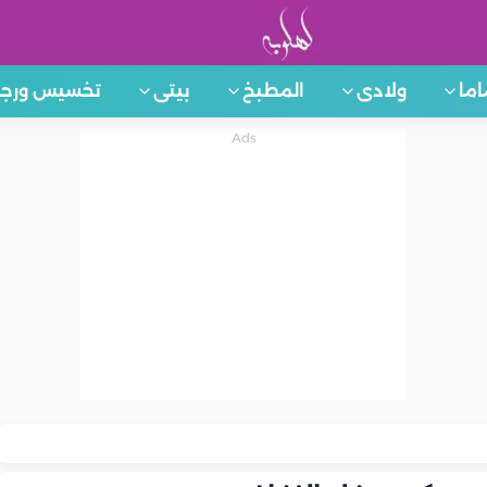
اما
ولادى
المطبخ
بيتى
تخسيس ورجي