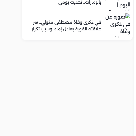
بالإمارات.. تحديث يومي
في ذكرى وفاة مصطفى متولي.. سر
علاقته القوية بعادل إمام وسبب تكرار
تعاونهما الفني