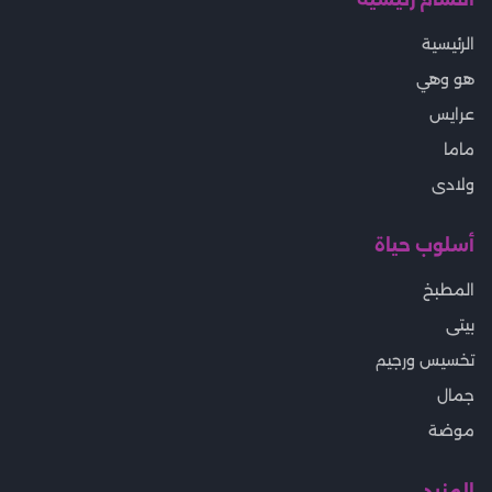
الرئيسية
هو وهي
عرايس
ماما
ولادى
أسلوب حياة
المطبخ
بيتى
تخسيس ورجيم
جمال
موضة
المزيد