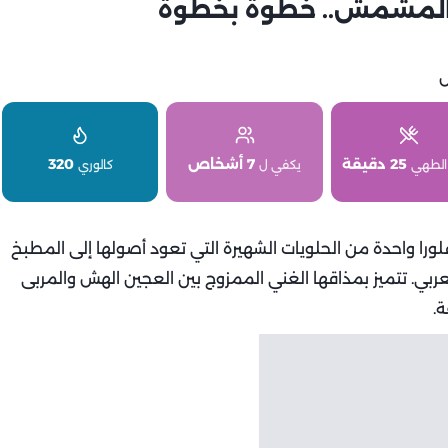
ى المشمش.. خطوة بخطوة
25 دقيقة
7 أشخاص
320
الطهي
يكفي ل
كالوري
ورا واحدة من الحلويات الشهيرة التي تعود أصولها إلى المطبخ
عربي. تتميز بمذاقها الغني الممزوج بين العجين الهش والمربى
ة.