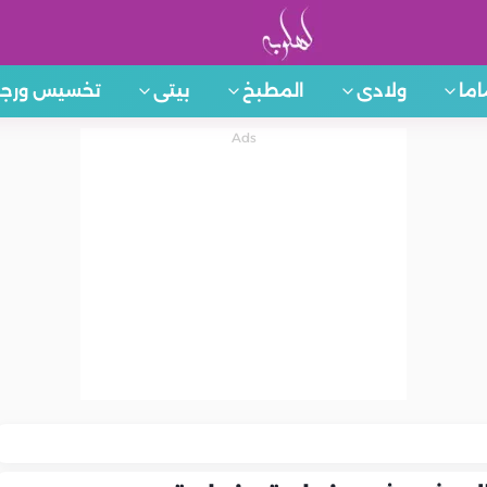
اما
ولادى
المطبخ
بيتى
تخسيس ورجي