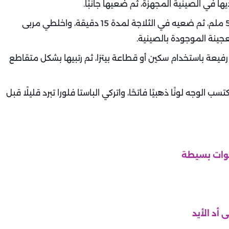
ا في الصينية المجهزة، ثم ضعيها جانبًا.
خذي الثلث المتبقي، افرديه على ورق زبدة بسمك 5 ملم، ثم ضعيه في الثلاجة لمدة 15 دقيقة، واخلطي مربى
جينة الموجودة بالصينية.
فيعة باستخدام سكين أو قطاعة بيتزا، ثم رتبيها بشكل متقاطع
دة 25 دقيقة أو حتى يكتسب الوجه لونًا ذهبيًا فاتحًا، واتركي الباستا فلورا تبرد قليلًا قبل
طوات بسيطة
 أد الأيد