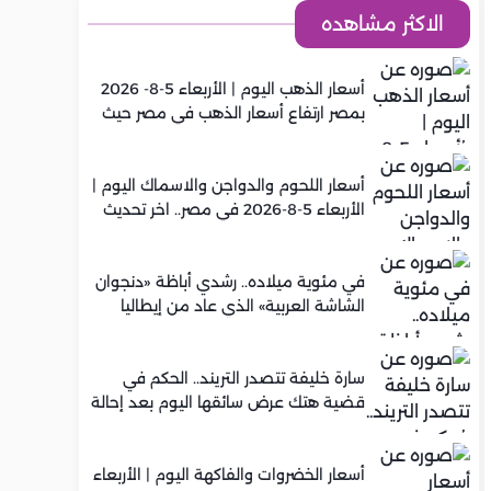
الاكثر مشاهده
أسعار الذهب اليوم | الأربعاء 5-8- 2026
بمصر ارتفاع أسعار الذهب في مصر حيث
سجل عيار 21 متوسط 5,920 جنيه
أسعار اللحوم والدواجن والاسماك اليوم |
الأربعاء 5-8-2026 في مصر.. اخر تحديث
في مئوية ميلاده.. رشدي أباظة «دنجوان
الشاشة العربية» الذي عاد من إيطاليا
ليصنع مجده في السينما المصرية
سارة خليفة تتصدر التريند.. الحكم في
قضية هتك عرض سائقها اليوم بعد إحالة
أوراقها للمفتي في تصنيع المخدرات
أسعار الخضروات والفاكهة اليوم | الأربعاء