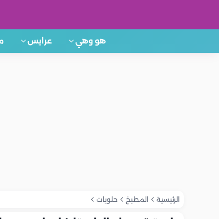
هو وهي
عرايس
م
الرئيسية
المطبخ
حلويات