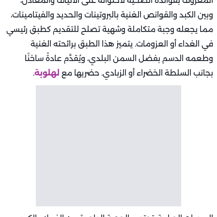
المعروف بفوائده الصحية لاحتوائه على الألياف والمعادن،
وبين الكبد والقوانص الغنية بالبروتينات والحديد والفيتامينات،
مما يجعله وجبة متكاملة وشهية تصلح للتقديم كطبق رئيسي
في الغداء أو العزومات. يتميز هذا الطبق برائحته الغنية
وطعمه الدسم بفضل السمن البلدي، ويُقدَّم عادةً ساخنًا
بجانب السلطة الخضراء أو الزبادي. حضريها مع
لهلوبة
.