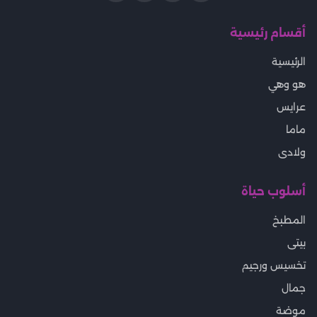
أقسام رئيسية
الرئيسية
هو وهي
عرايس
ماما
ولادى
أسلوب حياة
المطبخ
بيتى
تخسيس ورجيم
جمال
موضة