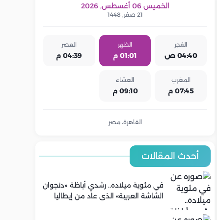
الخميس 06 أغسطس, 2026
21 صفر, 1448
الفجر
الظهر
العصر
04:40 ص
01:01 م
04:39 م
المغرب
العشاء
07:45 م
09:10 م
القاهرة، مصر
أحدث المقالات
في مئوية ميلاده.. رشدي أباظة «دنجوان
الشاشة العربية» الذي عاد من إيطاليا
ليصنع مجده في السينما المصرية