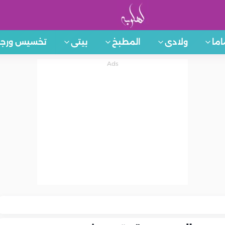
اما
ولادى
المطبخ
بيتى
تخسيس ورجي