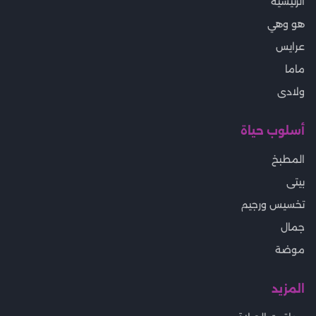
الرئيسية
هو وهي
عرايس
ماما
ولادى
أسلوب حياة
المطبخ
بيتى
تخسيس ورجيم
جمال
موضة
المزيد