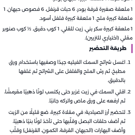
1 ملعقة صغيرة قرفة بودر. 6 حبات قرنفل. 6 فصوص حبهان. 1
ملعقة كبيرة ملح. 1 ملعقة كبيرة فلفل أسود.
1 ملعقة كبيرة سكر بني. زيت للقلي. 1 كوب دقيق. ½ كوب صنوبر
مقلي (اختياري للتزيين).
طريقة التحضير
اغسل شرائح السمك الفيليه جيدًا وصفيها باستخدام ورق
مطبخ، ثم رش الملح والفلفل على الشرائح ثم غلفها
بالدقيق.
اقلي السمك في زيت غزير حتى يكتسب لونًا ذهبيًا مقرمشًا،
ثم ارفعه على ورق ماص واتركه جانبًا.
لتحضير أرز الصيادية: في مقلاة كبيرة، ضع قليلًا من الزيت
ثم أضف حلقات البصل وقلّبها حتى تأخذ لونًا بنيًا ذهبيًا،
وأضف البهارات (الحبهان، القرفة، الكمون، القرنفل) وقلّب