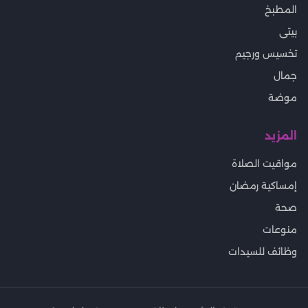
المطبخ
بيتى
تخسيس ورجيم
جمال
موضة
المزيد
مواقيت الصلاة
إمساكية رمضان
صحة
منوعات
وظائف للسيدات