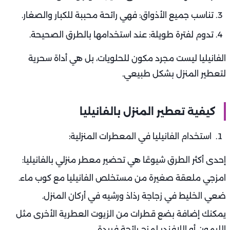
تناسب جميع الأذواق: فهي رائحة محببة للكبار والصغار.
تدوم لفترة طويلة: عند استخدامها بالطرق الصحيحة.
الفانيليا ليست مجرد مكون للحلويات، بل هي أداة سحرية
لتعطير المنزل بشكل طبيعي.
كيفية تعطير المنزل بالفانيليا
استخدام الفانيليا في المعطرات المنزلية:
إحدى أكثر الطرق شيوعًا هي تحضير معطر منزلي بالفانيليا:
امزجي ملعقة صغيرة من مستخلص الفانيليا مع كوب ماء.
ضعي الخليط في زجاجة رذاذ ورشيه في أركان المنزل.
يمكنك إضافة بضع قطرات من الزيوت العطرية الأخرى مثل
الليمون أو اللافندر لمزج رائحة فريدة.