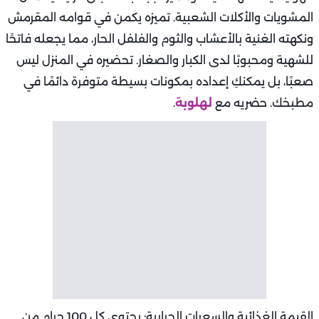
المشويات والأكلات الشعبية. تميزه يكمن في قوامه المقرمش
ونكهته الغنية بالأعشاب والثوم والفلفل الحار، مما يجعله فاتحًا
للشهية ومحبوبًا لدى الكبار والصغار. تحضيره في المنزل ليس
صعبًا، بل يمكنكِ إعداده بمكونات بسيطة متوفرة دائمًا في
مطبخك. حضريه مع
لهلوبة
.
القيمة الغذائية والسعرات الحرارية: يحتوي كل 100 جرام من