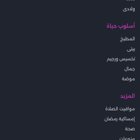
ولادى
أسلوب حياة
المطبخ
بيتى
تخسيس ورجيم
جمال
موضة
المزيد
مواقيت الصلاة
إمساكية رمضان
صحة
منوعات