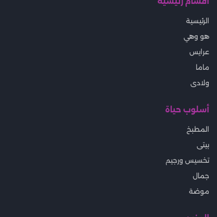
أقسام رئيسية
الرئيسية
هو وهي
عرايس
ماما
ولادى
أسلوب حياة
المطبخ
بيتى
تخسيس ورجيم
جمال
موضة