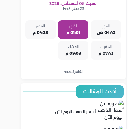
السبت 08 أغسطس, 2026
23 صفر, 1448
الفجر
الظهر
العصر
04:42 ص
01:01 م
04:38 م
المغرب
العشاء
07:43 م
09:08 م
القاهرة، مصر
أحدث المقالات
أسعار الذهب اليوم الآن