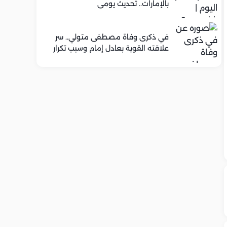
بالإمارات.. تحديث يومي
في ذكرى وفاة مصطفى متولي.. سر
علاقته القوية بعادل إمام وسبب تكرار
تعاونهما الفني