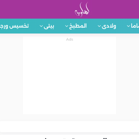
اما
ولادى
المطبخ
بيتى
تخسيس ورجي