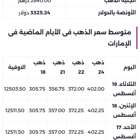
الجنيه الذهب
2840.00 درهم
الأونصة بالدولار
3325.24
دولار
متوسط سعر الذهب فى الأيام الماضية فى
الإمارات
ذهب
ذهب
ذهب
ذهب
اليوم
الاوقية
18
21
22
24
الثلاثاء، 19
12503.50
305.75
356.75
372.00
402.00
أغسطس
الإثنين، 18
12511.50
305.75
357.00
372.25
402.25
أغسطس
الأحد، 17
12511.50
305.75
357.00
372.25
402.25
أغسطس