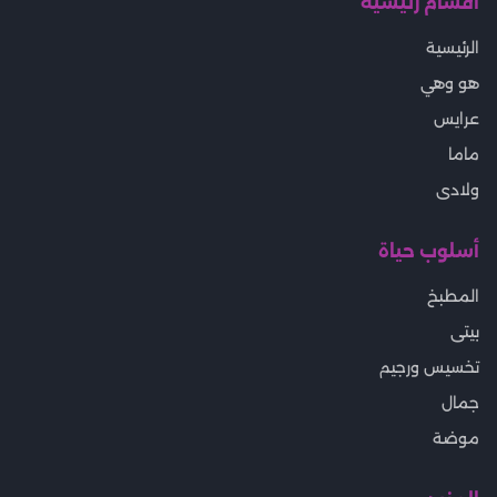
أقسام رئيسية
الرئيسية
هو وهي
عرايس
ماما
ولادى
أسلوب حياة
المطبخ
بيتى
تخسيس ورجيم
جمال
موضة