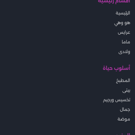
أقسام رئيسية
الرئيسية
هو وهي
عرايس
ماما
ولادى
أسلوب حياة
المطبخ
بيتى
تخسيس ورجيم
جمال
موضة