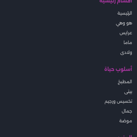
أقسام رئيسية
الرئيسية
هو وهي
عرايس
ماما
ولادى
أسلوب حياة
المطبخ
بيتى
تخسيس ورجيم
جمال
موضة