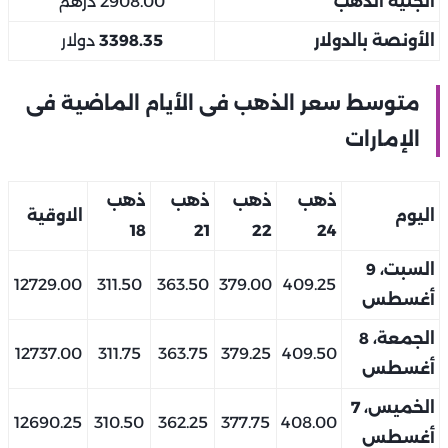
الجنيه الذهب
2908.00 درهم
الأونصة بالدولار
3398.35
دولار
متوسط سعر الذهب فى الأيام الماضية فى
الإمارات
ذهب
ذهب
ذهب
ذهب
اليوم
الاوقية
18
21
22
24
السبت، 9
12729.00
311.50
363.50
379.00
409.25
أغسطس
الجمعة، 8
12737.00
311.75
363.75
379.25
409.50
أغسطس
الخميس، 7
12690.25
310.50
362.25
377.75
408.00
أغسطس