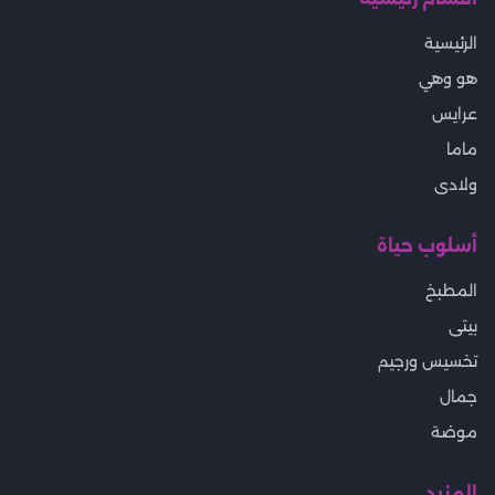
الرئيسية
هو وهي
عرايس
ماما
ولادى
أسلوب حياة
المطبخ
بيتى
تخسيس ورجيم
جمال
موضة
المزيد