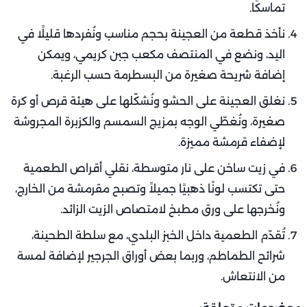
تماسكًا.
نأخذ قطعة من العجينة بحجم مناسب ونُفردها قليلًا في
اليد، ونضع في المنتصف مكعب جبن كريمي، ويمكن
إضافة شريحة صغيرة من البسطرمة حسب الرغبة.
نغلق العجينة على الحشو ونُشكّلها على هيئة قرص أو كرة
صغيرة، ونُغطّي الوجه بمزيج السمسم والكزبرة المجروشة
لإضفاء قرمشة مميزة.
في زيت ساخن على نار متوسطة، نقلي أقراص الطعمية
حتى تكتسب لونًا ذهبيًا جميلاً وتصبح مقرمشة من الخارج،
ونُخرجها على ورق مطبخ لامتصاص الزيت الزائد.
تُقدّم الطعمية داخل الخبز البلدي، مع سلطة الطحينة،
شرائح الطماطم، وربما بعض أوراق الجرجير لإضافة لمسة
من الانتعاش.