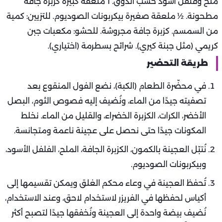
ملح وفلفل أسود حسب الذوق. 1 ملعقة كبيرة كزبرة جافة
مطحونة. ½ ملعقة صغيرة بيكربونات الصوديوم. للتزيين: كمية
من السمسم. كزبرة جافة مجروشة. للحشو: مكعبات جبن
كريمي (مثل جبنة كيري). شرائح بسطرمة (اختياري).
طريقة التحضير
في محضّرة الطعام (الكبة)، نضع الفول المنقوع بعد
تصفيته جيدًا من الماء، ونُضيف إليه فصوص الثوم، البصل
الأخضر، الكرات، الكزبرة الخضراء، والقليل من الماء. نخلط
المكونات جيدًا حتى نحصل على عجينة ناعمة ومتجانسة.
نُتبّل العجينة بالكمون، الكزبرة الجافة، الملح، الفلفل الأسود،
وبيكربونات الصوديوم.
تُحفظ العجينة في وعاء محكم الغلق ويمكن تقسيمها إلى
أكياس لحفظها في الفريزر لاستخدام لاحق، وعند الاستخدام،
نُضيف بيضة واحدة إلى العجينة ونُخفقها جيدًا لتصبح أكثر