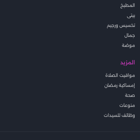
المطبخ
بيتى
تخسيس ورجيم
جمال
موضة
المزيد
مواقيت الصلاة
إمساكية رمضان
صحة
منوعات
وظائف للسيدات