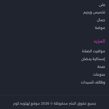
بيتى
تخسيس ورجيم
جمال
موضة
المزيد
مواقيت الصلاة
إمساكية رمضان
صحة
منوعات
وظائف للسيدات
جميع حقوق النشر محفوظة ©
2026
موقع لهلوبه.كوم