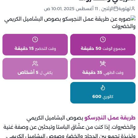
لهلوبة
الإثنين , 11 أغسطس 2025 ,10:01 ص
50 دقيقة
15 دقيقة
مجموع الوقت
وقت التحضير
35 دقيقة
5 أشخاص
وقت الطهي
يكفي ل
600
كالوري
طريقة عمل النجرسكو
بصوص البشاميل الكريمي
والخضروات. إذا كنتِ من عشّاق الباستا وتبحثين عن وصفة غنية
ولذيذة تجمع بين الدجاج والخضار وصوص البشاميل الكريمي،