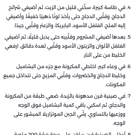
في طاسة كبيرة، سخّني قليل من الزيت، ثم أضيفي شرائح
الدجاج، وقلّبي الدجاج حتى يأخذ لونًا ذهبيًا خفيفًا، وأضيفي
إليه الملح، الفلفل الأسود، البابريكا، والزعتر وقلّبي جيدًا.
بعدها أضيفي المشروم وقلّبيه حتى يذبل قليلًا، ثم أضيفي
الفلفل الألوان والزيتون الأسود وقلّبي لعدة دقائق. ارفعي
الخليط من على النار.
في وعاء كبير، اخلطي المكرونة مع جزء من البشاميل
وخليط الدجاج والخضروات، وقلّبي المزيج حتى تتداخل جميع
المكونات.
في صينية فرن مدهونة بالزبدة، ضعي طبقة من المكرونة
والدجاج، ثم اسكبي باقي كمية البشاميل فوق الوجه
ووزعيها بالتساوي. رشّي الجبن الموتزاريلا المبشور على
الوجه.
أدخلي الصينية فرن ساخن على درجة حرارة 200 مئوية