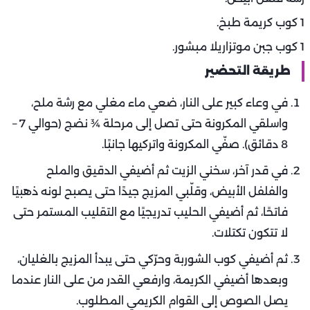
1 كوب كريمة طبخ.
1 كوب جبن موتزاريلا مبشور.
طريقة التحضير
في وعاء كبير على النار، ضعي ماء مغلي مع رشة ملح،
واسلقي المكرونة حتى تصل إلى مرحلة ¾ نضج (حوالي 7 –
8 دقائق). صفّي المكرونة واتركيها جانبًا.
في قدر آخر، سخني الزيت ثم أضيفي الدقيق والملح
والفلفل الأبيض، وقلّبي المزيج جيدًا حتى يصبح لونه ذهبيًا
فاتحًا، ثم أضيفي الحليب تدريجيًا مع التقليب المستمر حتى
لا تتكون تكتلات.
ثم أضيفي كوب الشوربة وحرّكي حتى يبدأ المزيج بالغليان،
وبعدها أضيفي الكريمة، وارفعي القدر من على النار عندما
يصل الصوص إلى القوام الكريمي المطلوب.