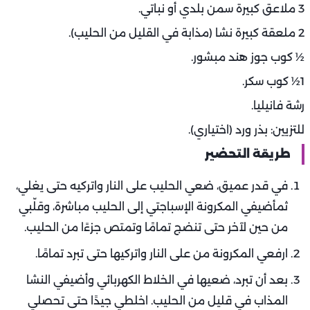
3 ملاعق كبيرة سمن بلدي أو نباتي.
2 ملعقة كبيرة نشا (مذابة في القليل من الحليب).
½ كوب جوز هند مبشور.
1½ كوب سكر.
رشة فانيليا.
للتزيين: بذر ورد (اختياري).
طريقة التحضير
في قدر عميق، ضعي الحليب على النار واتركيه حتى يغلي،
ثمأضيفي المكرونة الإسباجتي إلى الحليب مباشرة، وقلّبي
من حين لآخر حتى تنضج تمامًا وتمتص جزءًا من الحليب.
ارفعي المكرونة من على النار واتركيها حتى تبرد تمامًا.
بعد أن تبرد، ضعيها في الخلاط الكهربائي وأضيفي النشا
المذاب في قليل من الحليب. اخلطي جيدًا حتى تحصلي