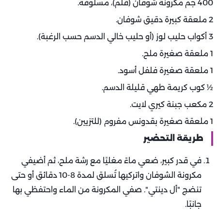
400 جم مكرونة شوفان (قلم)، مسلوقة.
2 ملعقة كبيرة دقيق شوفان.
3 أكواب حليب لوز (أو حليب خالي الدسم حسب الرغبة).
1 ملعقة صغيرة ملح.
1 ملعقة صغيرة فلفل أسود.
½ كوب كريمة طهي قليلة الدسم.
2 مكعب جبنة كيري لايت.
1 ملعقة صغيرة بقدونس مفروم (للتزيين).
طريقة التحضير
في قدر كبير، ضعي ماءً مغليًا مع رشة ملح، ثم أضيفي
مكرونة الشوفان واتركيها تُسلق لمدة 8-10 دقائق أو حتى
تنضج "أل دينتي". صفي المكرونة من الماء واحتفظي بها
جانبًا.