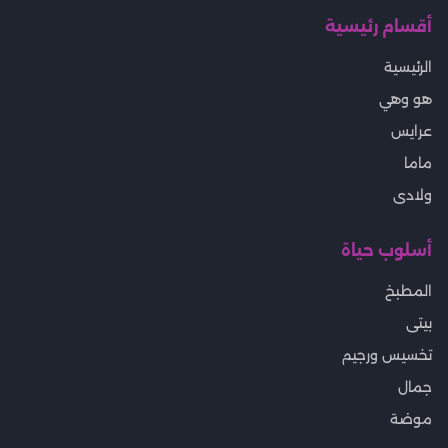
أقسام رئيسية
الرئيسية
هو وهي
عرايس
ماما
ولادى
أسلوب حياة
المطبخ
بيتى
تخسيس ورجيم
جمال
موضة