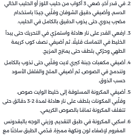
في قدر آخر، ضعي 3 أكواب من حليب اللوز أو الحليب الخالي
الدسم، وأضيفي دقيق الشوفان وقلّبي جيدًا باستخدام
مضرب يدوي حتى يذوب الدقيق بالكامل في الحليب.
ارفعي القدر على نار هادئة واستمرّي في التحريك حتى يبدأ
الخليط في التماسك قليلًا، ثم أضيفي نصف كوب كريمة
الطهي وحرّكي بلطف حتى يمتزج المزيج.
أضيفي مكعبات جبنة كيري لايت وقلّبي حتى تذوب بالكامل
وتندمج في الصوص، ثم أضيفي الملح والفلفل الأسود
حسب الذوق.
أضيفي المكرونة المسلوقة إلى خليط الوايت صوص،
وقلّبي المكونات بلطف على نار هادئة لمدة 2-3 دقائق حتى
تتغلف المكرونة تمامًا بالصوص الكريمي.
اسكبي المكرونة في طبق التقديم، وزيني الوجه بالبقدونس
المفروم لإضفاء لون ونكهة مميزة. قدّمي الطبق ساخنًا مع