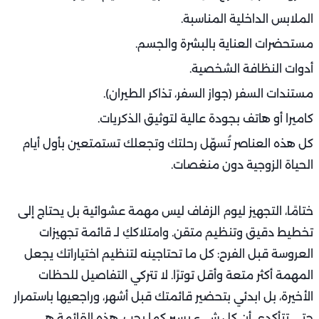
الملابس الداخلية المناسبة.
مستحضرات العناية بالبشرة والجسم.
أدوات النظافة الشخصية.
مستندات السفر (جواز السفر، تذاكر الطيران).
كاميرا أو هاتف بجودة عالية لتوثيق الذكريات.
كل هذه العناصر تُسهّل رحلتك وتجعلك تستمتعين بأول أيام
الحياة الزوجية دون منغصات.
ختامًا، التجهيز ليوم الزفاف ليس مهمة عشوائية بل يحتاج إلى
تخطيط دقيق وتنظيم متقن. وامتلاككِ لـ قائمة تجهيزات
العروسة قبل الفرح: كل ما تحتاجينه لتنظيم اختياراتك يجعل
المهمة أكثر متعة وأقل توترًا. لا تتركي التفاصيل للحظات
الأخيرة، بل ابدئي بتحضير قائمتك قبل أشهر، وراجعيها باستمرار
حتى تتأكدي أن كل شيء يسير كما يجب. هذه القائمة هي