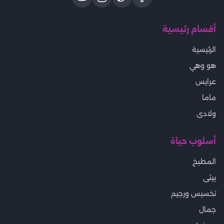
أقسام رئيسية
الرئيسية
هو وهي
عرايس
ماما
ولادى
أسلوب حياة
المطبخ
بيتى
تخسيس ورجيم
جمال