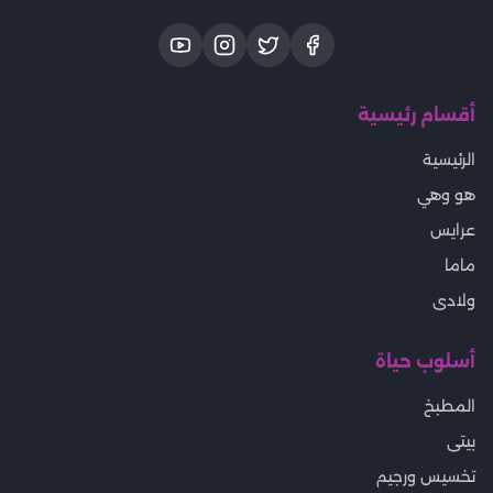
أقسام رئيسية
الرئيسية
هو وهي
عرايس
ماما
ولادى
أسلوب حياة
المطبخ
بيتى
تخسيس ورجيم