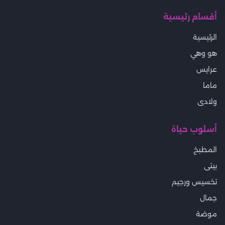
أقسام رئيسية
الرئيسية
هو وهي
عرايس
ماما
ولادى
أسلوب حياة
المطبخ
بيتى
تخسيس ورجيم
جمال
موضة