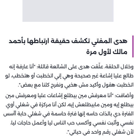
هدى المفتي تكشف حقيقة ارتباطها بأحمد
مالك لأول مرة
وخلال الحلقة، علّقت هدى على الشائعة قائلة: "أنا عارفة إنه
طالع عليا إشاعة غير صحيحة وهي إني اتخطبت أو هتخطب، لو
اتخطبت هقول وأكيد مش هخبي ونفرح كلنا مع بعض".
وأضافت: "أنا معرفش مين بيطلع إشاعات عليا ومعرفش مين
بيطلع إيه ومين مابيطلعش إيه، لكن أنا مركزة في شغلي أوي
الفترة دي بالذات حاسه إنها فترة حاسمة في شغلي حابة أأسس
نفسي وأثبت نفسي وأكسب حب الناس ليا وأعمل حاجات ليا،
لأن شغلي رقم واحد في حياتي".