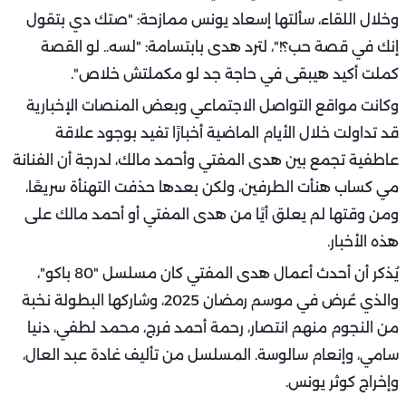
وخلال اللقاء، سألتها إسعاد يونس ممازحة: "صتك دي بتقول
إنك في قصة حب؟!"، لترد هدى بابتسامة: "لسه.. لو القصة
كملت أكيد هيبقى في حاجة جد لو مكملتش خلاص".
وكانت مواقع التواصل الاجتماعي وبعض المنصات الإخبارية
قد تداولت خلال الأيام الماضية أخبارًا تفيد بوجود علاقة
عاطفية تجمع بين هدى المفتي وأحمد مالك، لدرجة أن الفنانة
مي كساب هنأت الطرفين، ولكن بعدها حذفت التهنأة سريعًا،
ومن وقتها لم يعلق أيًا من هدى المفتي أو أحمد مالك على
هذه الأخبار.
يُذكر أن أحدث أعمال هدى المفتي كان مسلسل "80 باكو"،
والذي عُرض في موسم رمضان 2025، وشاركها البطولة نخبة
من النجوم منهم انتصار، رحمة أحمد فرج، محمد لطفي، دنيا
سامي، وإنعام سالوسة. المسلسل من تأليف غادة عبد العال،
وإخراج كوثر يونس.