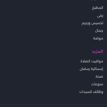
المطبخ
بيتى
تخسيس ورجيم
جمال
موضة
المزيد
مواقيت الصلاة
إمساكية رمضان
صحة
منوعات
وظائف للسيدات