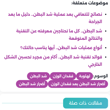
موضوعات متعلقة:
نصائح للتعافي بعد عملية شد البطن.. دليل ما بعد
الجراحة
شد البطن.. كل ما تحتاجين معرفته عن التقنية
والنتائج المتوقعة
أنواع عمليات شد البطن.. أيها يناسب حالتك؟
فوائد تقنية شد البطن.. أكثر من مجرد تحسين الشكل
الخارجي
الوسوم:
لهلوبة
فقدان الوزن
شد البطن
أضرار شد البطن بعد فقدان الوزن
أضرار شد البطن
تخسيس ورجيم
تخسيس ورجيم
تمارين حرق دهون للمبتدئين.. دليل شامل لخسارة الوزن بطريقة آمنة
تخسيس ورجيم
مقالات ذات صلة
تخسيس ورجيم
وفعالة
تحدي 7 أيام لحرق الدهون.. خطة سريعة لاستعادة النشاط وخسارة
تخسيس ورجيم
التغذية العلاجية لمرضى السكري.. دليل شامل لحياة صحية متوازنة